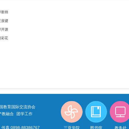
李新帅
王良键
李开源
符彩花
国教育国际交流协会
产教融合
团学工作
传真:0898-88386767
三亚学院
图书馆
教务处