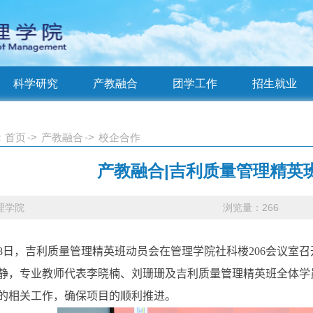
科学研究
产教融合
团学工作
招生就业
：
首页
->
产教融合
->
校企合作
产教融合|吉利质量管理精英
理学院
浏览量：
266
8
日，吉利质量管理精英班动员会在管理学院社科楼
206
会议室召
静，专业教师代表李晓楠、刘珊珊及吉利质量管理精英班全体学
的相关工作，确保项目的顺
利推进。