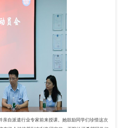
并亲自派遣行业专家前来授课。她鼓励同学们珍惜这次