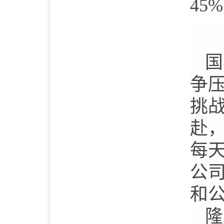
45%
国
争
挑
赴
每
公
和
隆