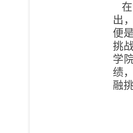
在
出
便
挑
学
绩
融