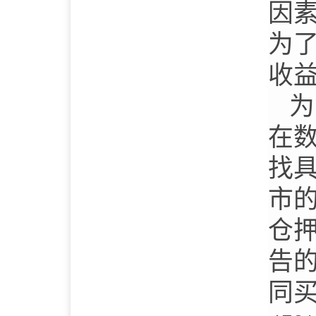
因
为
收
为
在
找
市
仓
告
同