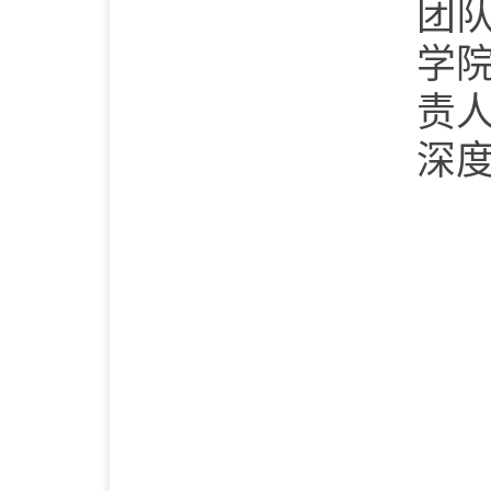
团
学
责
深