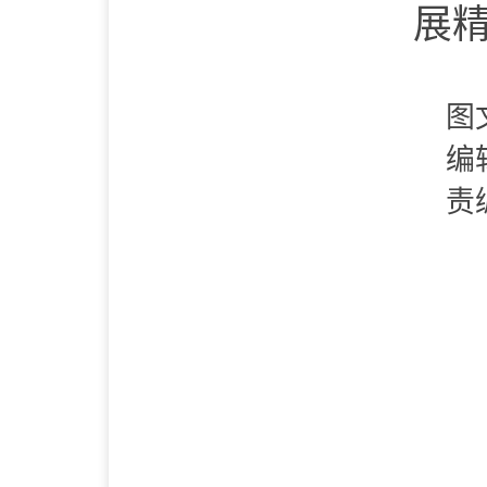
展
图
编
责