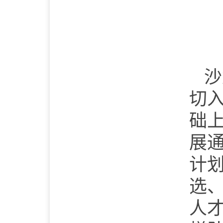
沙
切
础
展
计划
选
人