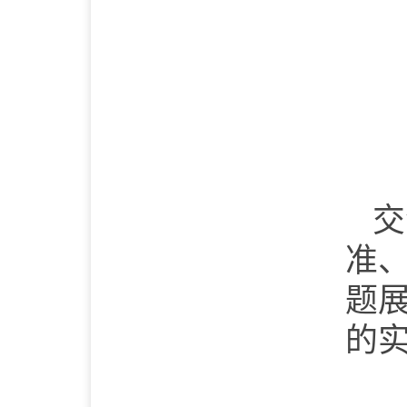
交
准
题
的