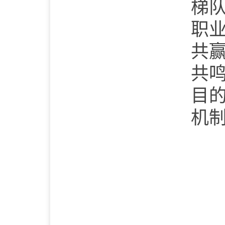
梯
职
共
共
目
机