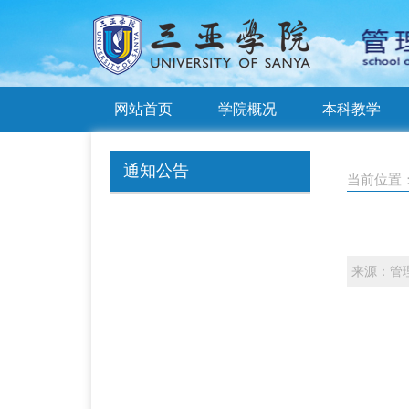
网站首页
学院概况
本科教学
通知公告
当前位置
来源：管