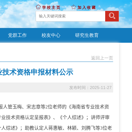
学校主页
加入收藏
党群工作
校友中心
研究生教育
返回上一页
专业技术资格申报材料公示
发布时间：2025-11-27
报人
管玉梅、宋志章
等
2
位老师的《海南省专业技术资
专业技术资格认定呈报表
》、
《个人综述》
；
讲师评审
个人综述》
；
助教认定人蒋惠敏、林颖、刘腾飞等
3
位老