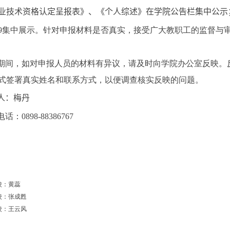
业技术资格认定呈报表
》、
《个人综述》
在学院公告栏集中公示
9
集中展示。针对申报材料是否真实，接受广大教职工的监督与
期间，如对申报人员的材料有异议，请及时向学院办公室反映。
式签署真实姓名和联系方式，以便调查核实反映的问题。
人：
梅丹
电话：
0898-88386767
校：黄蕊
校：张成甦
校：王云风