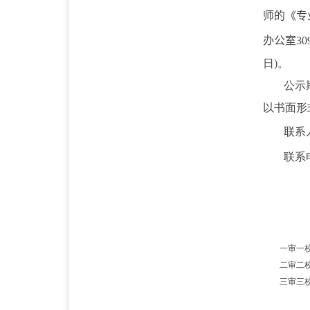
师的
《
专
办公室
30
日
)
。
公示
以书面形
联系
联系
一审一
二审二
三审三