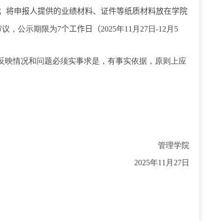
；将申报人提供的业绩材料、证件等纸质材料放在学院
审议，公示期限为
7
个工作
日（
202
5
年
11
月
27
日
-12
月
5
反映情况和问题必须实事求是，有事实依据，原则上应
管理学院
202
5
年
11
月
27
日