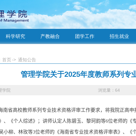
科学研究
产教融合
团学工作
招生就业
：
首页
->
通知公告
管理学院关于2025年度教师系列
理学院
浏览量：
64
海南省高校教师系列专业技术资格评审工作要求，将我院正高申
》、《个人综述》
；
讲师认定人陈碧玉、黎珂韵等
6
位老师
的
《
吴小柳、林玫等
3
位老师
的
《
海南省专业技术资格评审表
》、
《