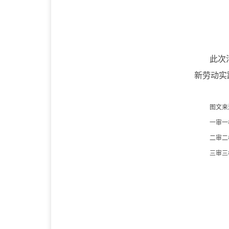
此次
新劳动实
图文来
一审一
二审二
三审三