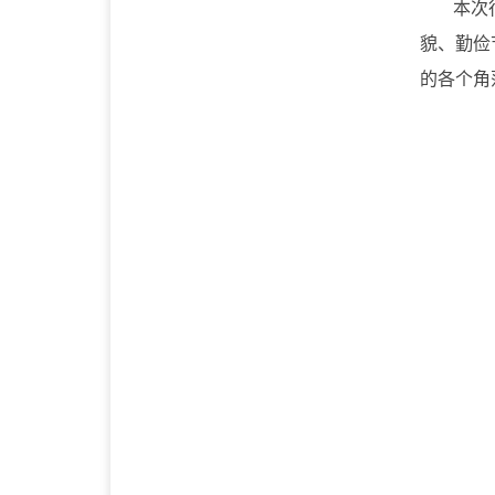
本次
貌、勤俭
的各个角