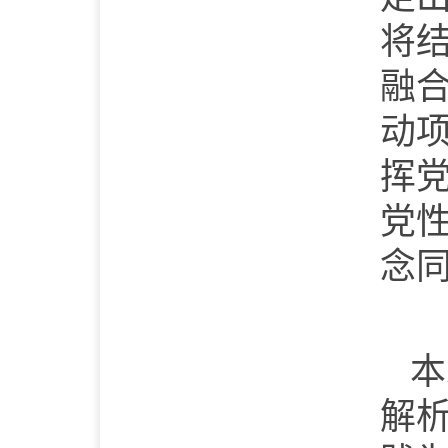
将
融
动
挥
党
念
本
解