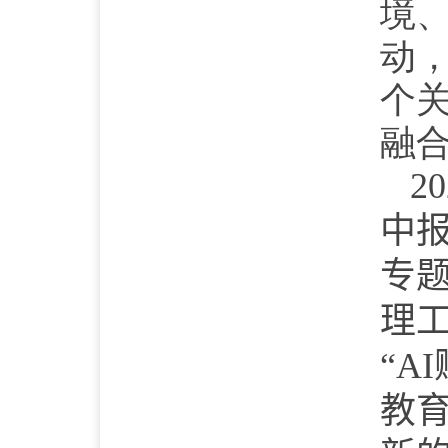
境
动
个
融合
20
中
专
理
“
AI
教