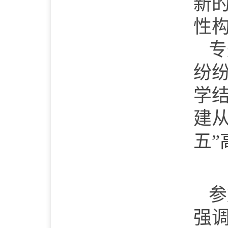
新
性
专
纷
学
建
五”
参
强调