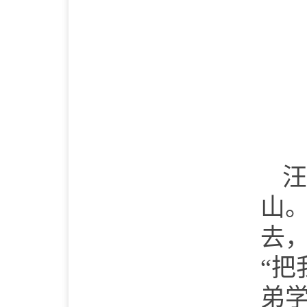
汪
山
去
“
弟