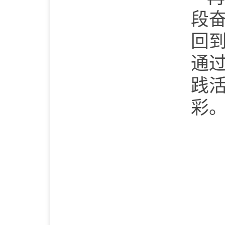
段
回
通
践
彩