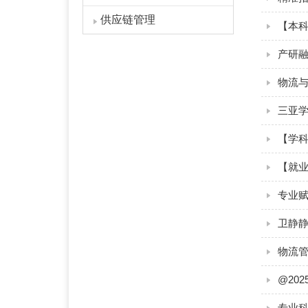
供应链管理
【本
产研
物流与
三亚学
【就业
专业赋
卫静
物流
@20
专业